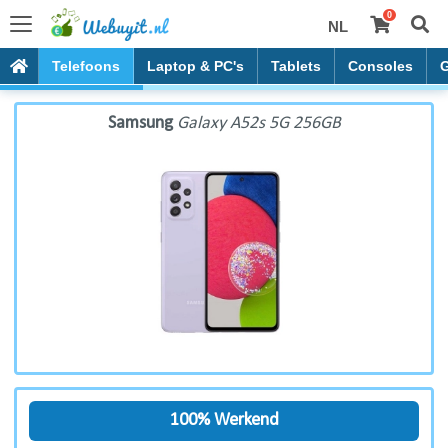
0
NL
Samsung Galaxy A52s 5G 256GB
Telefoons
Laptop & PC's
Tablets
Consoles
Samsung
Galaxy A52s 5G 256GB
100% Werkend