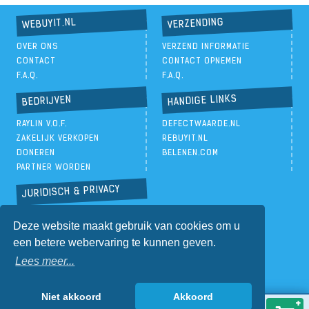
VERZENDING
WEBUYIT.NL
OVER ONS
VERZEND INFORMATIE
CONTACT
CONTACT OPNEMEN
F.A.Q.
F.A.Q.
HANDIGE LINKS
BEDRIJVEN
RAYLIN V.O.F.
DEFECTWAARDE.NL
ZAKELIJK VERKOPEN
REBUYIT.NL
DONEREN
BELENEN.COM
PARTNER WORDEN
JURIDISCH & PRIVACY
PRIVACYBELEID
Deze website maakt gebruik van cookies om u
ALGEMENE VOORWAARDEN
een betere webervaring te kunnen geven.
Lees meer...
Niet akkoord
Akkoord