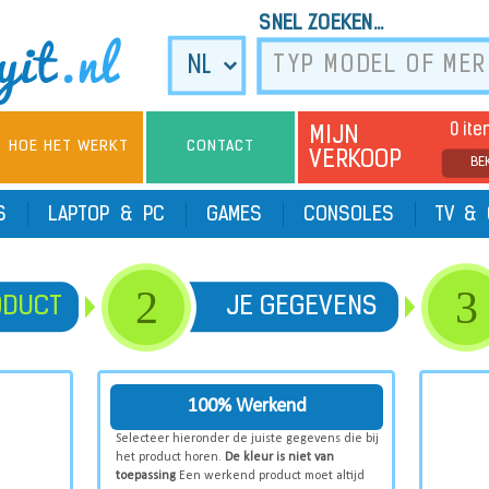
SNEL ZOEKEN...
0 it
MIJN
HOE HET WERKT
CONTACT
VERKOOP
BE
TS
LAPTOP & PC
GAMES
CONSOLES
TV & 
2
3
ODUCT
JE GEGEVENS
100% Werkend
Selecteer hieronder de juiste gegevens die bij
het product horen.
De kleur is niet van
toepassing
Een werkend product moet altijd