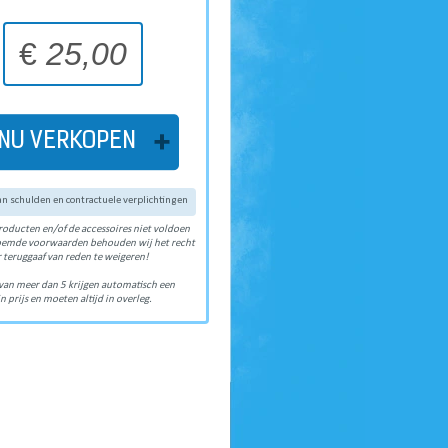
€
25,00
NU VERKOPEN
van schulden en contractuele verplichtingen
roducten en/of de accessoires niet voldoen
oemde voorwaarden behouden wij het recht
 teruggaaf van reden te weigeren!
van meer dan 5 krijgen automatisch een
n prijs en moeten altijd in overleg.