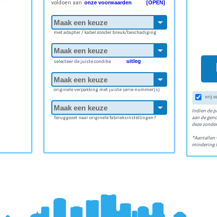
onze voorwaarden [OPEN]
voldoen aan
met adapter / kabel zonder breuk/beschadiging
uitleg
selecteer de juiste conditie
originele verpakking met juiste serie-nummer(s)
vrij 
Indien de p
Teruggezet naar originele fabrieksinstellingen?
aan de gen
deze zonder
*Aantallen 
mindering i