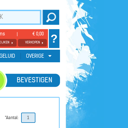
ems
€ 0,00
?
KIJKEN
VERKOPEN
GELUID
OVERIGE
BEVESTIGEN
*Aantal: