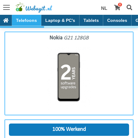
0
NL
Nokia G21 128GB
Telefoons
Laptop & PC's
Tablets
Consoles
Nokia
G21 128GB
100% Werkend