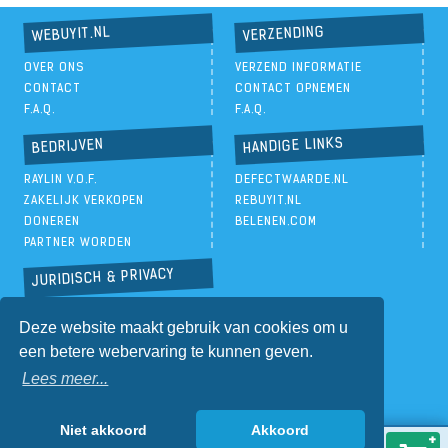
VERZENDING
WEBUYIT.NL
OVER ONS
VERZEND INFORMATIE
CONTACT
CONTACT OPNEMEN
F.A.Q.
F.A.Q.
HANDIGE LINKS
BEDRIJVEN
RAYLIN V.O.F.
DEFECTWAARDE.NL
ZAKELIJK VERKOPEN
REBUYIT.NL
DONEREN
BELENEN.COM
PARTNER WORDEN
JURIDISCH & PRIVACY
PRIVACYBELEID
Deze website maakt gebruik van cookies om u
ALGEMENE VOORWAARDEN
een betere webervaring te kunnen geven.
Lees meer...
Niet akkoord
Akkoord