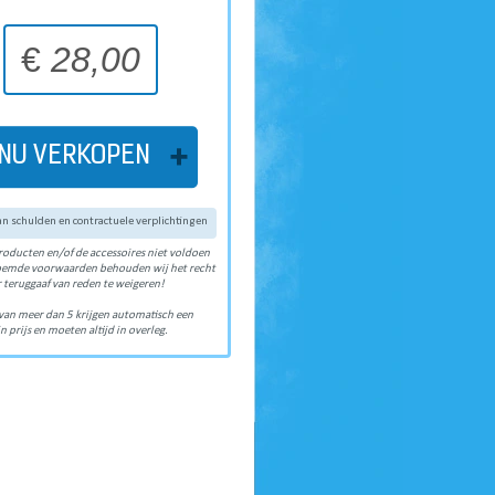
€
28,00
NU VERKOPEN
van schulden en contractuele verplichtingen
roducten en/of de accessoires niet voldoen
oemde voorwaarden behouden wij het recht
 teruggaaf van reden te weigeren!
van meer dan 5 krijgen automatisch een
n prijs en moeten altijd in overleg.