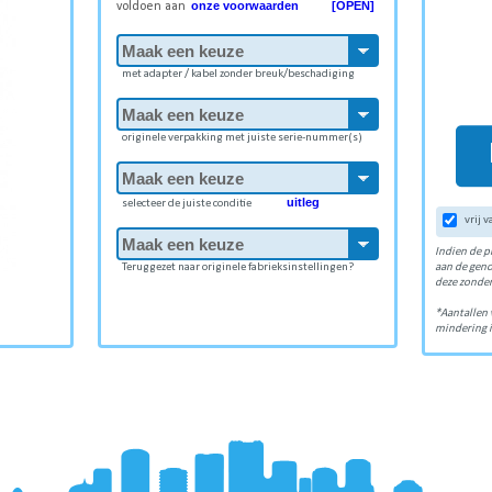
onze voorwaarden [OPEN]
voldoen aan
met adapter / kabel zonder breuk/beschadiging
originele verpakking met juiste serie-nummer(s)
uitleg
selecteer de juiste conditie
vrij 
Indien de p
Teruggezet naar originele fabrieksinstellingen?
aan de gen
deze zonder
*Aantallen 
mindering i