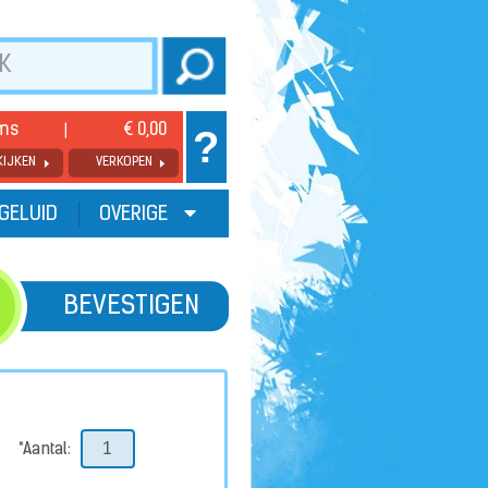
ems
€ 0,00
?
KIJKEN
VERKOPEN
GELUID
OVERIGE
BEVESTIGEN
*Aantal: