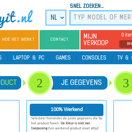
SNEL ZOEKEN...
0 it
MIJN
HOE HET WERKT
CONTACT
VERKOOP
BE
TS
LAPTOP & PC
GAMES
CONSOLES
TV & 
2
3
ODUCT
JE GEGEVENS
100% Werkend
Selecteer hieronder de juiste gegevens die bij
het product horen.
De kleur is niet van
toepassing
Een werkend product moet altijd