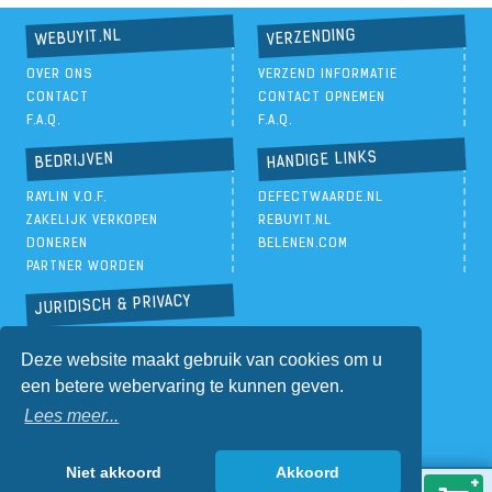
VERZENDING
WEBUYIT.NL
OVER ONS
VERZEND INFORMATIE
CONTACT
CONTACT OPNEMEN
F.A.Q.
F.A.Q.
HANDIGE LINKS
BEDRIJVEN
RAYLIN V.O.F.
DEFECTWAARDE.NL
ZAKELIJK VERKOPEN
REBUYIT.NL
DONEREN
BELENEN.COM
PARTNER WORDEN
JURIDISCH & PRIVACY
PRIVACYBELEID
Deze website maakt gebruik van cookies om u
ALGEMENE VOORWAARDEN
een betere webervaring te kunnen geven.
Lees meer...
Niet akkoord
Akkoord