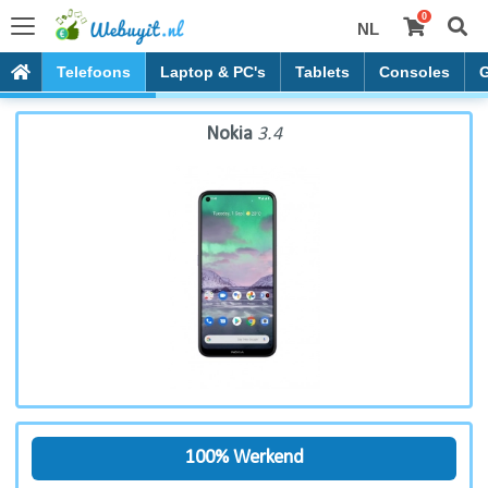
0
NL
Nokia 3.4
Telefoons
Laptop & PC's
Tablets
Consoles
Nokia
3.4
100% Werkend