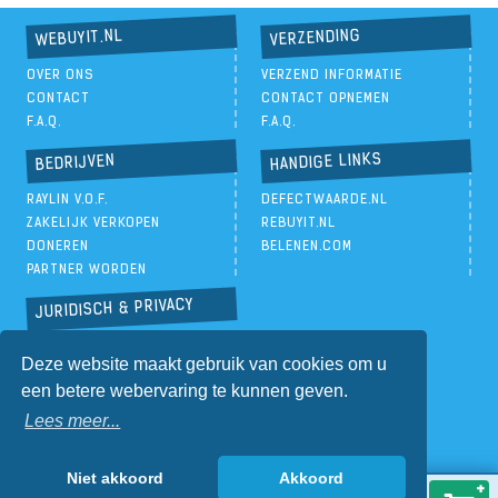
VERZENDING
WEBUYIT.NL
OVER ONS
VERZEND INFORMATIE
CONTACT
CONTACT OPNEMEN
F.A.Q.
F.A.Q.
HANDIGE LINKS
BEDRIJVEN
RAYLIN V.O.F.
DEFECTWAARDE.NL
ZAKELIJK VERKOPEN
REBUYIT.NL
DONEREN
BELENEN.COM
PARTNER WORDEN
JURIDISCH & PRIVACY
PRIVACYBELEID
Deze website maakt gebruik van cookies om u
ALGEMENE VOORWAARDEN
een betere webervaring te kunnen geven.
Lees meer...
Niet akkoord
Akkoord