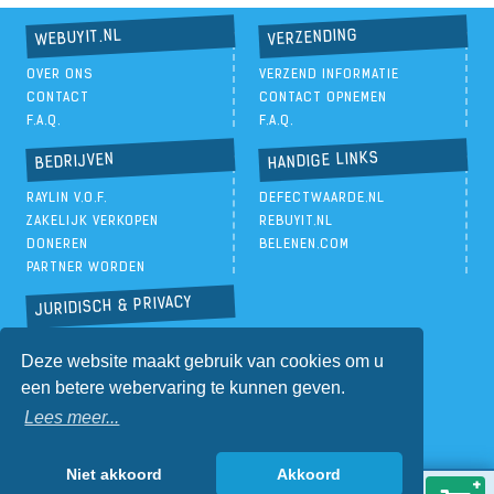
VERZENDING
WEBUYIT.NL
OVER ONS
VERZEND INFORMATIE
CONTACT
CONTACT OPNEMEN
F.A.Q.
F.A.Q.
HANDIGE LINKS
BEDRIJVEN
RAYLIN V.O.F.
DEFECTWAARDE.NL
ZAKELIJK VERKOPEN
REBUYIT.NL
DONEREN
BELENEN.COM
PARTNER WORDEN
JURIDISCH & PRIVACY
PRIVACYBELEID
Deze website maakt gebruik van cookies om u
ALGEMENE VOORWAARDEN
een betere webervaring te kunnen geven.
Lees meer...
Niet akkoord
Akkoord