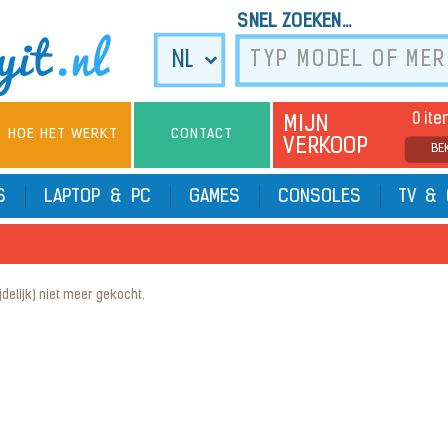
SNEL ZOEKEN...
0 it
MIJN
HOE HET WERKT
CONTACT
VERKOOP
BE
TS
LAPTOP & PC
GAMES
CONSOLES
TV & 
elijk) niet meer gekocht.