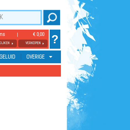
ems
€ 0,00
?
KIJKEN
VERKOPEN
GELUID
OVERIGE