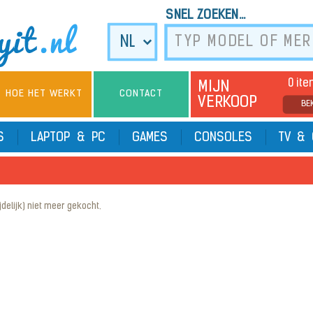
SNEL ZOEKEN...
0 it
MIJN
HOE HET WERKT
CONTACT
VERKOOP
BE
TS
LAPTOP & PC
GAMES
CONSOLES
TV & 
elijk) niet meer gekocht.