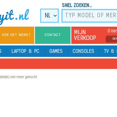
SNEL ZOEKEN...
0 it
MIJN
HOE HET WERKT
CONTACT
VERKOOP
BE
TS
LAPTOP & PC
GAMES
CONSOLES
TV & 
elijk) niet meer gekocht.