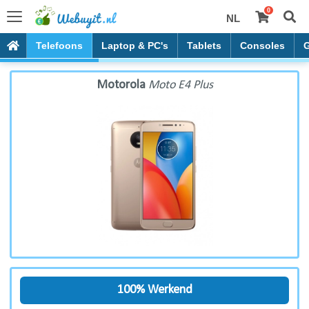
0
NL
Motorola Moto E4 Plus
Telefoons
Laptop & PC's
Tablets
Consoles
Motorola
Moto E4 Plus
100% Werkend