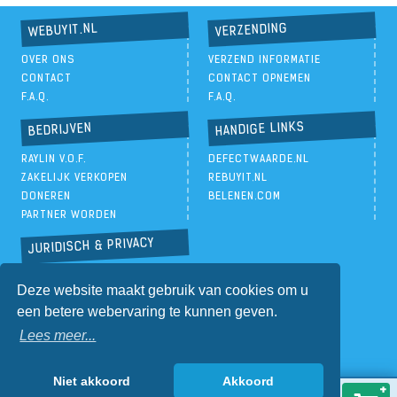
VERZENDING
WEBUYIT.NL
OVER ONS
VERZEND INFORMATIE
CONTACT
CONTACT OPNEMEN
F.A.Q.
F.A.Q.
HANDIGE LINKS
BEDRIJVEN
RAYLIN V.O.F.
DEFECTWAARDE.NL
ZAKELIJK VERKOPEN
REBUYIT.NL
DONEREN
BELENEN.COM
PARTNER WORDEN
JURIDISCH & PRIVACY
PRIVACYBELEID
Deze website maakt gebruik van cookies om u
ALGEMENE VOORWAARDEN
een betere webervaring te kunnen geven.
Lees meer...
Niet akkoord
Akkoord