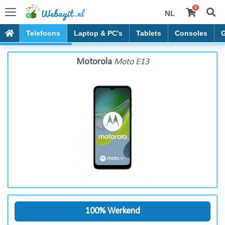
0
NL
Motorola Moto E13
Telefoons
Laptop & PC's
Tablets
Consoles
Motorola
Moto E13
100% Werkend