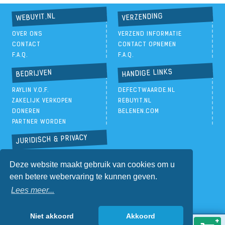
VERZENDING
WEBUYIT.NL
OVER ONS
VERZEND INFORMATIE
CONTACT
CONTACT OPNEMEN
F.A.Q.
F.A.Q.
HANDIGE LINKS
BEDRIJVEN
RAYLIN V.O.F.
DEFECTWAARDE.NL
ZAKELIJK VERKOPEN
REBUYIT.NL
DONEREN
BELENEN.COM
PARTNER WORDEN
JURIDISCH & PRIVACY
PRIVACYBELEID
Deze website maakt gebruik van cookies om u
ALGEMENE VOORWAARDEN
een betere webervaring te kunnen geven.
Lees meer...
Niet akkoord
Akkoord