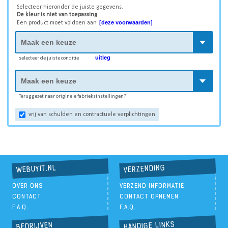
Selecteer hieronder de juiste gegevens.
De kleur is niet van toepassing
[deze voorwaarden]
Een product moet voldoen aan
uitleg
selecteer de juiste conditie
Teruggezet naar originele fabrieksinstellingen?
vrij van schulden en contractuele verplichtingen
VERZENDING
WEBUYIT.NL
OVER ONS
VERZEND INFORMATIE
CONTACT
CONTACT OPNEMEN
F.A.Q.
F.A.Q.
HANDIGE LINKS
BEDRIJVEN