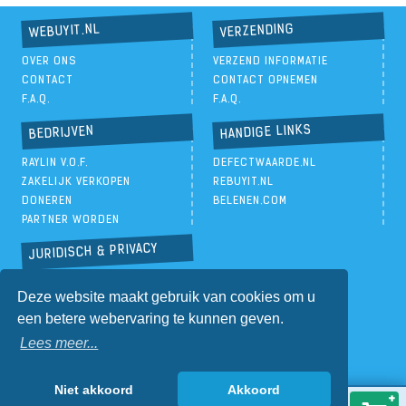
VERZENDING
WEBUYIT.NL
OVER ONS
VERZEND INFORMATIE
CONTACT
CONTACT OPNEMEN
F.A.Q.
F.A.Q.
HANDIGE LINKS
BEDRIJVEN
RAYLIN V.O.F.
DEFECTWAARDE.NL
ZAKELIJK VERKOPEN
REBUYIT.NL
DONEREN
BELENEN.COM
PARTNER WORDEN
JURIDISCH & PRIVACY
PRIVACYBELEID
Deze website maakt gebruik van cookies om u
ALGEMENE VOORWAARDEN
een betere webervaring te kunnen geven.
Lees meer...
Niet akkoord
Akkoord