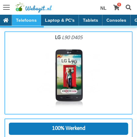
0
NL
LG L90 D405
Telefoons
Laptop & PC's
Tablets
Consoles
LG
L90 D405
100% Werkend