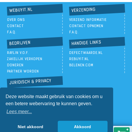
VERZENDING
WEBUYIT.NL
OVER ONS
VERZEND INFORMATIE
CONTACT
CONTACT OPNEMEN
F.A.Q.
F.A.Q.
HANDIGE LINKS
BEDRIJVEN
RAYLIN V.O.F.
DEFECTWAARDE.NL
ZAKELIJK VERKOPEN
REBUYIT.NL
DONEREN
BELENEN.COM
PARTNER WORDEN
JURIDISCH & PRIVACY
PRIVACYBELEID
Deze website maakt gebruik van cookies om u
ALGEMENE VOORWAARDEN
een betere webervaring te kunnen geven.
Lees meer...
Niet akkoord
Akkoord