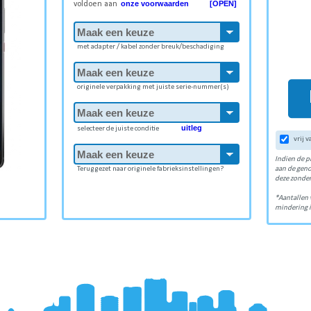
onze voorwaarden [OPEN]
voldoen aan
met adapter / kabel zonder breuk/beschadiging
originele verpakking met juiste serie-nummer(s)
uitleg
selecteer de juiste conditie
vrij 
Indien de p
Teruggezet naar originele fabrieksinstellingen?
aan de gen
deze zonder
*Aantallen 
mindering i