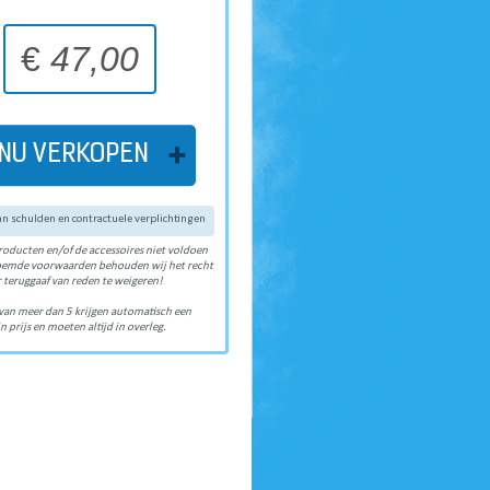
€
47,00
NU VERKOPEN
van schulden en contractuele verplichtingen
roducten en/of de accessoires niet voldoen
oemde voorwaarden behouden wij het recht
 teruggaaf van reden te weigeren!
van meer dan 5 krijgen automatisch een
n prijs en moeten altijd in overleg.