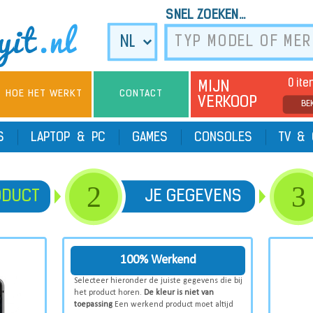
SNEL ZOEKEN...
0 it
MIJN
HOE HET WERKT
CONTACT
VERKOOP
BE
TS
LAPTOP & PC
GAMES
CONSOLES
TV & 
2
3
ODUCT
JE GEGEVENS
100% Werkend
Selecteer hieronder de juiste gegevens die bij
het product horen.
De kleur is niet van
toepassing
Een werkend product moet altijd