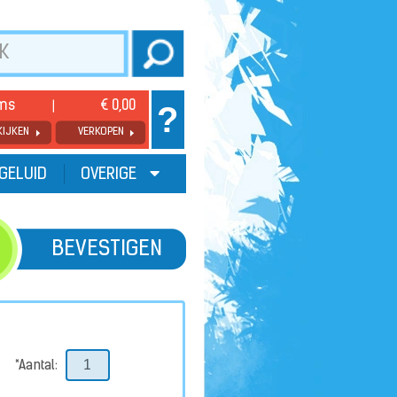
ems
€ 0,00
?
KIJKEN
VERKOPEN
GELUID
OVERIGE
BEVESTIGEN
*Aantal: