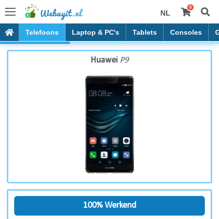
0
NL
Huawei P9
Telefoons
Laptop & PC's
Tablets
Consoles
Huawei
P9
100% Werkend