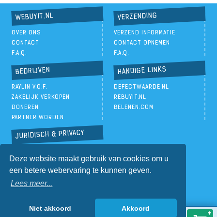
VERZENDING
WEBUYIT.NL
OVER ONS
VERZEND INFORMATIE
CONTACT
CONTACT OPNEMEN
F.A.Q.
F.A.Q.
HANDIGE LINKS
BEDRIJVEN
RAYLIN V.O.F.
DEFECTWAARDE.NL
ZAKELIJK VERKOPEN
REBUYIT.NL
DONEREN
BELENEN.COM
PARTNER WORDEN
JURIDISCH & PRIVACY
PRIVACYBELEID
Deze website maakt gebruik van cookies om u
ALGEMENE VOORWAARDEN
een betere webervaring te kunnen geven.
Lees meer...
Niet akkoord
Akkoord