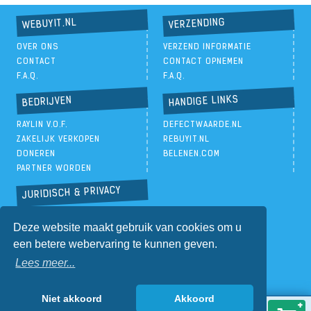
VERZENDING
WEBUYIT.NL
OVER ONS
VERZEND INFORMATIE
CONTACT
CONTACT OPNEMEN
F.A.Q.
F.A.Q.
HANDIGE LINKS
BEDRIJVEN
RAYLIN V.O.F.
DEFECTWAARDE.NL
ZAKELIJK VERKOPEN
REBUYIT.NL
DONEREN
BELENEN.COM
PARTNER WORDEN
JURIDISCH & PRIVACY
PRIVACYBELEID
Deze website maakt gebruik van cookies om u
ALGEMENE VOORWAARDEN
een betere webervaring te kunnen geven.
Lees meer...
Niet akkoord
Akkoord