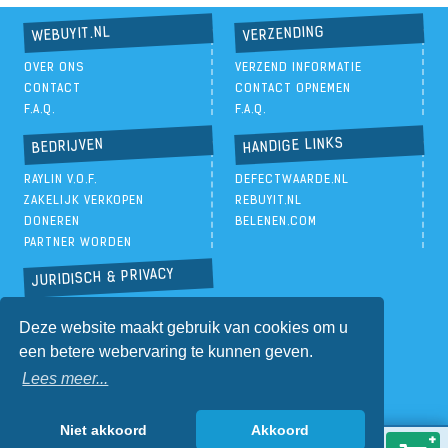
VERZENDING
WEBUYIT.NL
OVER ONS
VERZEND INFORMATIE
CONTACT
CONTACT OPNEMEN
F.A.Q.
F.A.Q.
HANDIGE LINKS
BEDRIJVEN
RAYLIN V.O.F.
DEFECTWAARDE.NL
ZAKELIJK VERKOPEN
REBUYIT.NL
DONEREN
BELENEN.COM
PARTNER WORDEN
JURIDISCH & PRIVACY
PRIVACYBELEID
Deze website maakt gebruik van cookies om u
ALGEMENE VOORWAARDEN
een betere webervaring te kunnen geven.
Lees meer...
Niet akkoord
Akkoord