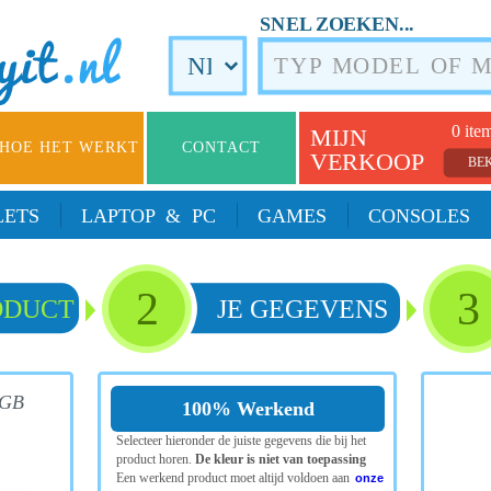
SNEL ZOEKEN...
0 ite
MIJN
HOE HET WERKT
CONTACT
VERKOOP
BE
LETS
LAPTOP & PC
GAMES
CONSOLES
2
3
ODUCT
JE GEGEVENS
6GB
100% Werkend
Selecteer hieronder de juiste gegevens die bij het
product horen.
De kleur is niet van toepassing
Een werkend product moet altijd voldoen aan
onze