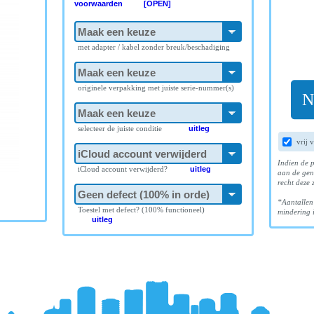
voorwaarden [OPEN]
met adapter / kabel zonder breuk/beschadiging
originele verpakking met juiste serie-nummer(s)
N
selecteer de juiste conditie
uitleg
vrij 
Indien de p
iCloud account verwijderd?
uitleg
aan de gen
recht deze 
*Aantallen
Toestel met defect? (100% functioneel)
mindering i
uitleg