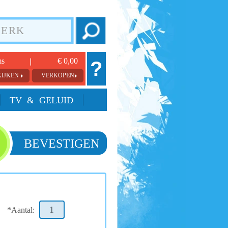
ms
€ 0,00
?
KIJKEN
VERKOPEN
TV & GELUID
BEVESTIGEN
*Aantal: