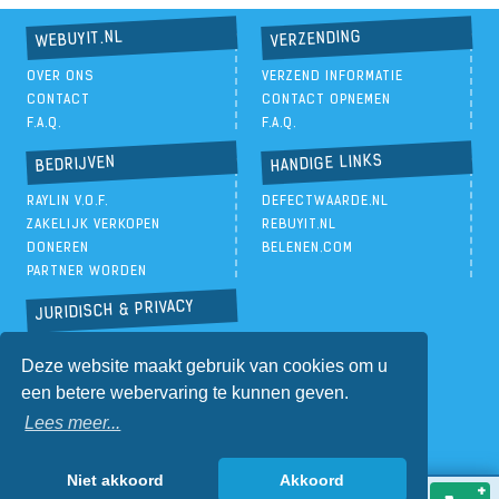
VERZENDING
WEBUYIT.NL
OVER ONS
VERZEND INFORMATIE
CONTACT
CONTACT OPNEMEN
F.A.Q.
F.A.Q.
HANDIGE LINKS
BEDRIJVEN
RAYLIN V.O.F.
DEFECTWAARDE.NL
ZAKELIJK VERKOPEN
REBUYIT.NL
DONEREN
BELENEN.COM
PARTNER WORDEN
JURIDISCH & PRIVACY
PRIVACYBELEID
Deze website maakt gebruik van cookies om u
ALGEMENE VOORWAARDEN
een betere webervaring te kunnen geven.
Lees meer...
Niet akkoord
Akkoord