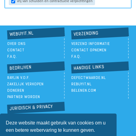
vrij van schulden en contractuele verplichtingen
VERZENDING
WEBUYIT.NL
OVER ONS
VERZEND INFORMATIE
CONTACT
CONTACT OPNEMEN
F.A.Q.
F.A.Q.
HANDIGE LINKS
BEDRIJVEN
RAYLIN V.O.F.
DEFECTWAARDE.NL
ZAKELIJK VERKOPEN
REBUYIT.NL
DONEREN
BELENEN.COM
PARTNER WORDEN
JURIDISCH & PRIVACY
PRIVACYBELEID
Deze website maakt gebruik van cookies om u
ALGEMENE VOORWAARDEN
een betere webervaring te kunnen geven.