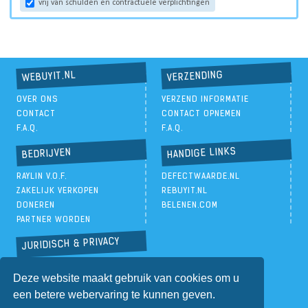
vrij van schulden en contractuele verplichtingen
VERZENDING
WEBUYIT.NL
OVER ONS
VERZEND INFORMATIE
CONTACT
CONTACT OPNEMEN
F.A.Q.
F.A.Q.
HANDIGE LINKS
BEDRIJVEN
RAYLIN V.O.F.
DEFECTWAARDE.NL
ZAKELIJK VERKOPEN
REBUYIT.NL
DONEREN
BELENEN.COM
PARTNER WORDEN
JURIDISCH & PRIVACY
PRIVACYBELEID
Deze website maakt gebruik van cookies om u
ALGEMENE VOORWAARDEN
een betere webervaring te kunnen geven.