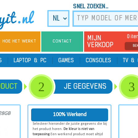
SNEL ZOEKEN...
0 it
MIJN
HOE HET WERKT
CONTACT
VERKOOP
BE
TS
LAPTOP & PC
GAMES
CONSOLES
TV & 
2
3
ODUCT
JE GEGEVENS
128GB
100% Werkend
Selecteer hieronder de juiste gegevens die bij
het product horen.
De kleur is niet van
toepassing
Een werkend product moet altijd