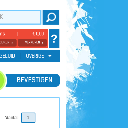
ems
€ 0,00
?
KIJKEN
VERKOPEN
GELUID
OVERIGE
BEVESTIGEN
*Aantal: