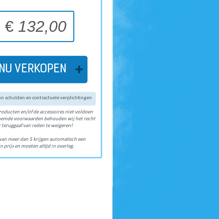
€
132,00
NU VERKOPEN
van schulden en contractuele verplichtingen
roducten en/of de accessoires niet voldoen
oemde voorwaarden behouden wij het recht
 teruggaaf van reden te weigeren!
van meer dan 5 krijgen automatisch een
n prijs en moeten altijd in overleg.