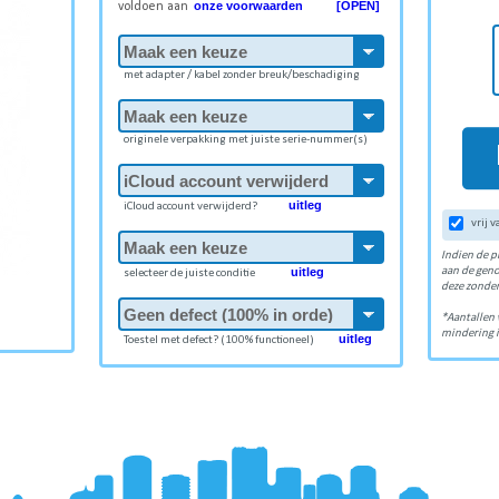
onze voorwaarden [OPEN]
voldoen aan
met adapter / kabel zonder breuk/beschadiging
originele verpakking met juiste serie-nummer(s)
uitleg
iCloud account verwijderd?
vrij 
Indien de p
uitleg
aan de gen
selecteer de juiste conditie
deze zonder
*Aantallen 
mindering i
uitleg
Toestel met defect? (100% functioneel)