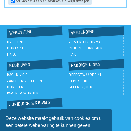
vrij van schulden en contractuele verplichtingen
VERZENDING
WEBUYIT.NL
OVER ONS
VERZEND INFORMATIE
CONTACT
CONTACT OPNEMEN
F.A.Q.
F.A.Q.
HANDIGE LINKS
BEDRIJVEN
RAYLIN V.O.F.
DEFECTWAARDE.NL
ZAKELIJK VERKOPEN
REBUYIT.NL
DONEREN
BELENEN.COM
PARTNER WORDEN
JURIDISCH & PRIVACY
PRIVACYBELEID
Deze website maakt gebruik van cookies om u
ALGEMENE VOORWAARDEN
een betere webervaring te kunnen geven.