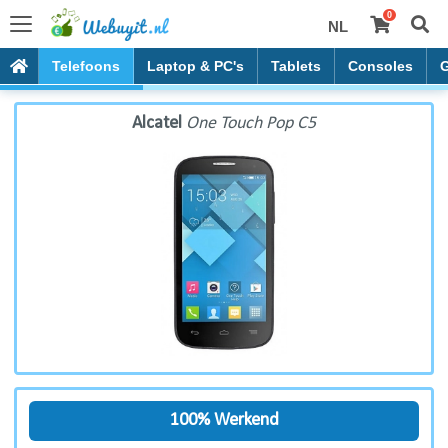
0
NL
Alcatel One Touch Pop C5
Telefoons
Laptop & PC's
Tablets
Consoles
Alcatel
One Touch Pop C5
100% Werkend