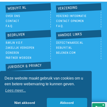
VERZENDING
WEBUYIT.NL
OVER ONS
VERZEND INFORMATIE
CONTACT
CONTACT OPNEMEN
F.A.Q.
F.A.Q.
HANDIGE LINKS
BEDRIJVEN
RAYLIN V.O.F.
DEFECTWAARDE.NL
ZAKELIJK VERKOPEN
REBUYIT.NL
DONEREN
BELENEN.COM
PARTNER WORDEN
JURIDISCH & PRIVACY
PRIVACYBELEID
Deze website maakt gebruik van cookies om u
ALGEMENE VOORWAARDEN
een betere webervaring te kunnen geven.
Lees meer...
Niet akkoord
Akkoord