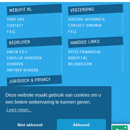
VERZENDING
WEBUYIT.NL
OVER ONS
VERZEND INFORMATIE
CONTACT
CONTACT OPNEMEN
F.A.Q.
F.A.Q.
HANDIGE LINKS
BEDRIJVEN
RAYLIN V.O.F.
DEFECTWAARDE.NL
ZAKELIJK VERKOPEN
REBUYIT.NL
DONEREN
BELENEN.COM
PARTNER WORDEN
JURIDISCH & PRIVACY
PRIVACYBELEID
Deze website maakt gebruik van cookies om u
ALGEMENE VOORWAARDEN
een betere webervaring te kunnen geven.
Lees meer...
Niet akkoord
Akkoord