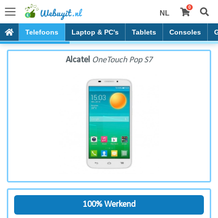
0
NL
Alcatel OneTouch Pop S7
Telefoons
Laptop & PC's
Tablets
Consoles
Alcatel
OneTouch Pop S7
100% Werkend