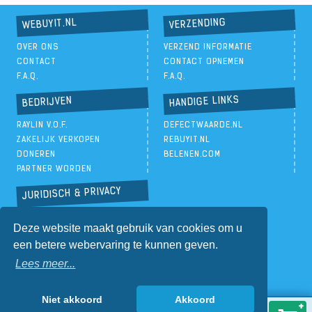
VERZENDING
WEBUYIT.NL
OVER ONS
VERZEND INFORMATIE
CONTACT
CONTACT OPNEMEN
F.A.Q.
F.A.Q.
HANDIGE LINKS
BEDRIJVEN
RAYLIN V.O.F.
DEFECTWAARDE.NL
ZAKELIJK VERKOPEN
REBUYIT.NL
DONEREN
BELENEN.COM
PARTNER WORDEN
JURIDISCH & PRIVACY
PRIVACYBELEID
Deze website maakt gebruik van cookies om u
ALGEMENE VOORWAARDEN
een betere webervaring te kunnen geven.
Lees meer...
Niet akkoord
Akkoord