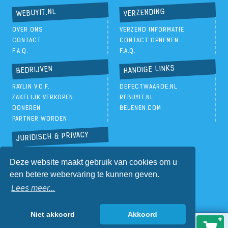
VERZENDING
WEBUYIT.NL
OVER ONS
VERZEND INFORMATIE
CONTACT
CONTACT OPNEMEN
F.A.Q.
F.A.Q.
HANDIGE LINKS
BEDRIJVEN
RAYLIN V.O.F.
DEFECTWAARDE.NL
ZAKELIJK VERKOPEN
REBUYIT.NL
DONEREN
BELENEN.COM
PARTNER WORDEN
JURIDISCH & PRIVACY
PRIVACYBELEID
Deze website maakt gebruik van cookies om u
ALGEMENE VOORWAARDEN
een betere webervaring te kunnen geven.
Lees meer...
Niet akkoord
Akkoord
€
0,05