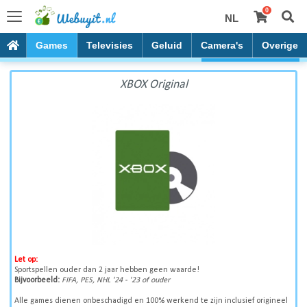
0
NL
XBOX Original
oles
Games
Televisies
Geluid
Camera's
Overige
XBOX Original
Let op:
Sportspellen ouder dan 2 jaar hebben geen waarde!
Bijvoorbeeld:
FIFA, PES, NHL '24 - '23 of ouder
Alle games dienen onbeschadigd en 100% werkend te zijn inclusief origineel