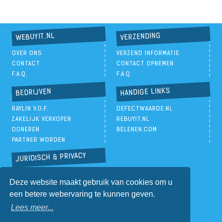
VERZENDING
WEBUYIT.NL
OVER ONS
VERZEND INFORMATIE
CONTACT
CONTACT OPNEMEN
F.A.Q.
F.A.Q.
HANDIGE LINKS
BEDRIJVEN
RAYLIN V.O.F.
DEFECTWAARDE.NL
ZAKELIJK VERKOPEN
REBUYIT.NL
DONEREN
BELENEN.COM
PARTNER WORDEN
JURIDISCH & PRIVACY
PRIVACYBELEID
Deze website maakt gebruik van cookies om u
ALGEMENE VOORWAARDEN
een betere webervaring te kunnen geven.
Lees meer...