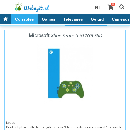
0
NL
Microsoft Xbox Series S 512GB SSD
lets
Consoles
Games
Televisies
Geluid
Camera's
Microsoft
Xbox Series S 512GB SSD
Let op
Denk altijd aan alle benodigde stroom & beeld kabels en minimaal 1 originele