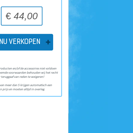
€
44,00
NU VERKOPEN
roducten en/of de accessoires niet voldoen
oemde voorwaarden behouden wij het recht
 teruggaaf van reden te weigeren!
van meer dan 5 krijgen automatisch een
n prijs en moeten altijd in overleg.