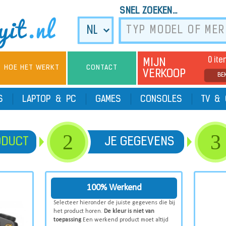
SNEL ZOEKEN...
0 it
MIJN
HOE HET WERKT
CONTACT
VERKOOP
BE
TS
LAPTOP & PC
GAMES
CONSOLES
TV & 
2
3
ODUCT
JE GEGEVENS
100% Werkend
Selecteer hieronder de juiste gegevens die bij
het product horen.
De kleur is niet van
toepassing
Een werkend product moet altijd