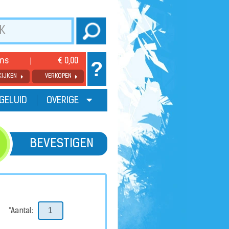
ems
€ 0,00
?
KIJKEN
VERKOPEN
GELUID
OVERIGE
BEVESTIGEN
*Aantal: