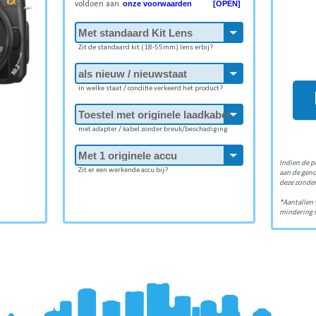
onze voorwaarden [OPEN]
voldoen aan
Zit de standaard kit (18-55mm) lens erbij?
in welke staat / conditie verkeerd het product?
met adapter / kabel zonder breuk/beschadiging
Indien de p
Zit er een werkende accu bij?
aan de gen
deze zonder
*Aantallen 
mindering i