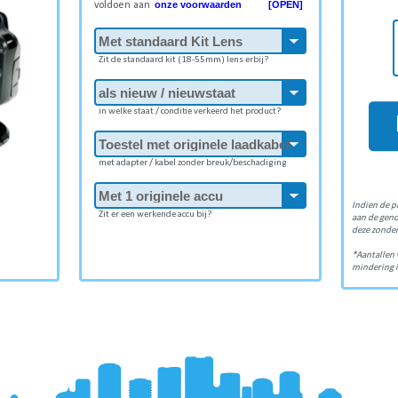
onze voorwaarden [OPEN]
voldoen aan
Zit de standaard kit (18-55mm) lens erbij?
in welke staat / conditie verkeerd het product?
met adapter / kabel zonder breuk/beschadiging
Indien de p
Zit er een werkende accu bij?
aan de gen
deze zonder
*Aantallen 
mindering i