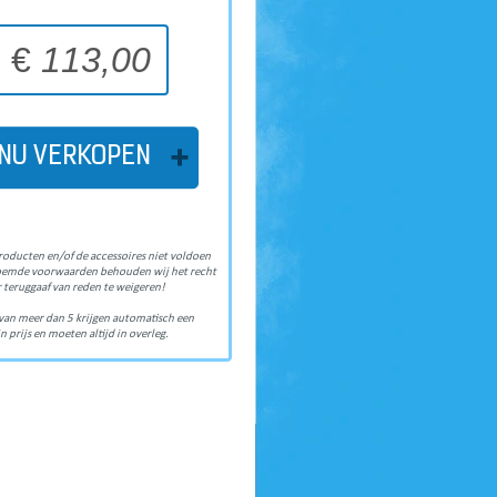
€
113,00
NU VERKOPEN
roducten en/of de accessoires niet voldoen
oemde voorwaarden behouden wij het recht
 teruggaaf van reden te weigeren!
van meer dan 5 krijgen automatisch een
n prijs en moeten altijd in overleg.