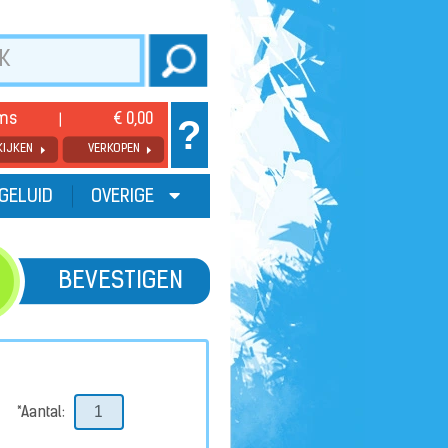
ems
€ 0,00
?
KIJKEN
VERKOPEN
GELUID
OVERIGE
BEVESTIGEN
*Aantal: