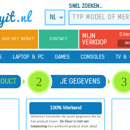
SNEL ZOEKEN...
0 it
MIJN
HOE HET WERKT
CONTACT
VERKOOP
BE
TS
LAPTOP & PC
GAMES
CONSOLES
TV & 
2
3
ODUCT
JE GEGEVENS
100% Werkend
Selecteer hieronder de juiste gegevens die bij
het product horen.
De kleur is niet van
toepassing
Een werkend product moet altijd