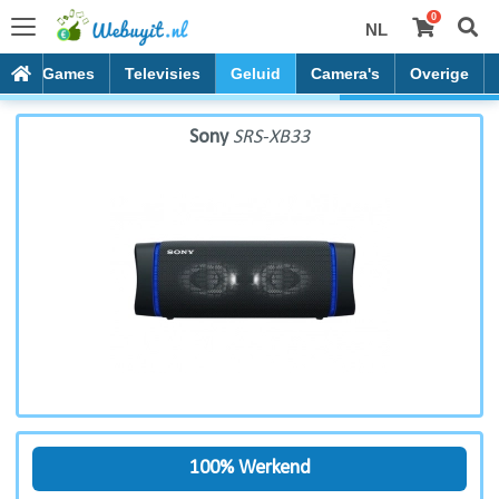
0
NL
Sony SRS-XB33
es
Games
Televisies
Geluid
Camera's
Overige
Sony
SRS-XB33
100% Werkend