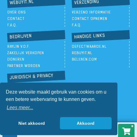
VERZENDING
WEBUYIT.NL
OVER ONS
VERZEND INFORMATIE
CONTACT
CONTACT OPNEMEN
F.A.Q.
F.A.Q.
HANDIGE LINKS
BEDRIJVEN
RAYLIN V.O.F.
DEFECTWAARDE.NL
ZAKELIJK VERKOPEN
REBUYIT.NL
DONEREN
BELENEN.COM
PARTNER WORDEN
JURIDISCH & PRIVACY
PRIVACYBELEID
Deze website maakt gebruik van cookies om u
ALGEMENE VOORWAARDEN
een betere webervaring te kunnen geven.
Lees meer...
Niet akkoord
Akkoord
€
37,00