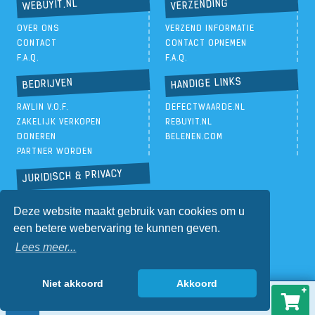
VERZENDING
WEBUYIT.NL
OVER ONS
VERZEND INFORMATIE
CONTACT
CONTACT OPNEMEN
F.A.Q.
F.A.Q.
HANDIGE LINKS
BEDRIJVEN
RAYLIN V.O.F.
DEFECTWAARDE.NL
ZAKELIJK VERKOPEN
REBUYIT.NL
DONEREN
BELENEN.COM
PARTNER WORDEN
JURIDISCH & PRIVACY
PRIVACYBELEID
Deze website maakt gebruik van cookies om u
ALGEMENE VOORWAARDEN
een betere webervaring te kunnen geven.
Lees meer...
Niet akkoord
Akkoord
€
55,00