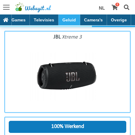
0
NL
JBL Xtreme 3
es
Games
Televisies
Geluid
Camera's
Overige
JBL
Xtreme 3
100% Werkend