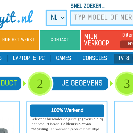
SNEL ZOEKEN...
0 it
MIJN
HOE HET WERKT
CONTACT
VERKOOP
BE
TS
LAPTOP & PC
GAMES
CONSOLES
TV & 
2
3
ODUCT
JE GEGEVENS
100% Werkend
Selecteer hieronder de juiste gegevens die bij
het product horen.
De kleur is niet van
toepassing
Een werkend product moet altijd