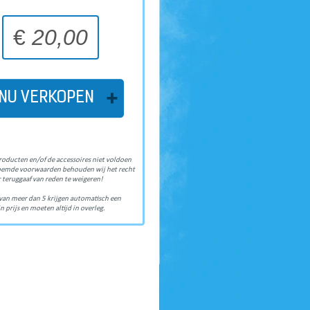
€
20,00
NU VERKOPEN
roducten en/of de accessoires niet voldoen
oemde voorwaarden behouden wij het recht
 teruggaaf van reden te weigeren!
van meer dan 5 krijgen automatisch een
n prijs en moeten altijd in overleg.