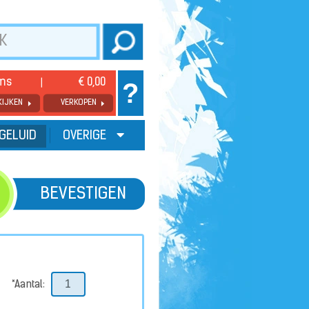
ems
€ 0,00
?
KIJKEN
VERKOPEN
GELUID
OVERIGE
BEVESTIGEN
*Aantal: