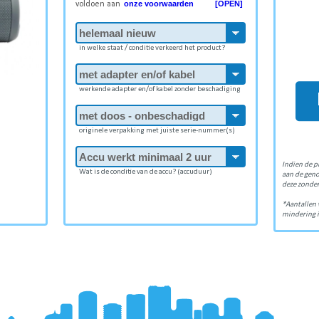
onze voorwaarden [OPEN]
voldoen aan
in welke staat / conditie verkeerd het product?
werkende adapter en/of kabel zonder beschadiging
originele verpakking met juiste serie-nummer(s)
Indien de p
Wat is de conditie van de accu? (accuduur)
aan de gen
deze zonder
*Aantallen 
mindering i