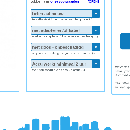
onze voorwaarden [OPEN]
voldoen aan
in welke staat / conditie verkeerd het product?
werkende adapter en/of kabel zonder beschadiging
originele verpakking met juiste serie-nummer(s)
Indien de p
Wat is de conditie van de accu? (accuduur)
aan de gen
deze zonder
*Aantallen 
mindering i