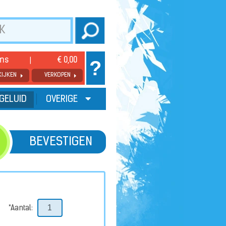
ems
€ 0,00
?
KIJKEN
VERKOPEN
GELUID
OVERIGE
BEVESTIGEN
*Aantal: