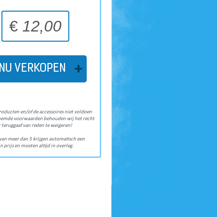
€
12,00
NU VERKOPEN
roducten en/of de accessoires niet voldoen
oemde voorwaarden behouden wij het recht
 teruggaaf van reden te weigeren!
van meer dan 5 krijgen automatisch een
n prijs en moeten altijd in overleg.