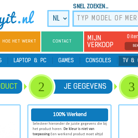
SNEL ZOEKEN...
0 it
MIJN
HOE HET WERKT
CONTACT
VERKOOP
BE
TS
LAPTOP & PC
GAMES
CONSOLES
TV & 
2
3
ODUCT
JE GEGEVENS
100% Werkend
Selecteer hieronder de juiste gegevens die bij
het product horen.
De kleur is niet van
toepassing
Een werkend product moet altijd