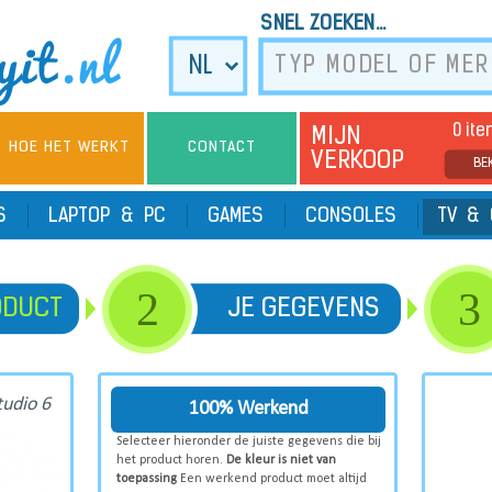
SNEL ZOEKEN...
0 it
MIJN
HOE HET WERKT
CONTACT
VERKOOP
BE
TS
LAPTOP & PC
GAMES
CONSOLES
TV & 
2
3
ODUCT
JE GEGEVENS
tudio 6
100% Werkend
Selecteer hieronder de juiste gegevens die bij
het product horen.
De kleur is niet van
toepassing
Een werkend product moet altijd