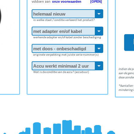
onze voorwaarden [OPEN]
voldoen aan
in welke staat / conditie verkeerd het product?
werkende adapter en/of kabel zonder beschadiging
originele verpakking met juiste serie-nummer(s)
Indien de p
Wat is de conditie van de accu? (accuduur)
aan de gen
deze zonder
*Aantallen 
mindering i