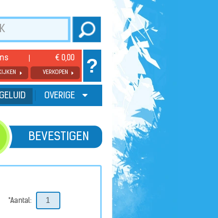
ems
€ 0,00
?
KIJKEN
VERKOPEN
GELUID
OVERIGE
BEVESTIGEN
*Aantal: