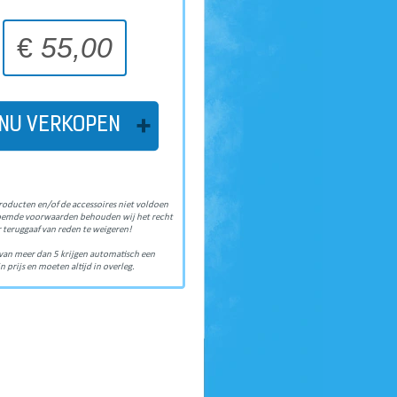
€
55,00
NU VERKOPEN
roducten en/of de accessoires niet voldoen
oemde voorwaarden behouden wij het recht
 teruggaaf van reden te weigeren!
van meer dan 5 krijgen automatisch een
n prijs en moeten altijd in overleg.