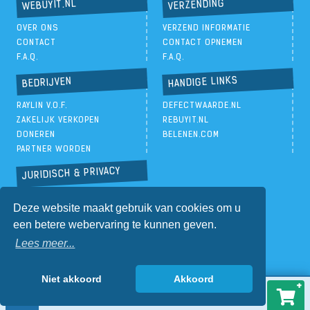
VERZENDING
WEBUYIT.NL
OVER ONS
VERZEND INFORMATIE
CONTACT
CONTACT OPNEMEN
F.A.Q.
F.A.Q.
HANDIGE LINKS
BEDRIJVEN
RAYLIN V.O.F.
DEFECTWAARDE.NL
ZAKELIJK VERKOPEN
REBUYIT.NL
DONEREN
BELENEN.COM
PARTNER WORDEN
JURIDISCH & PRIVACY
PRIVACYBELEID
Deze website maakt gebruik van cookies om u
ALGEMENE VOORWAARDEN
een betere webervaring te kunnen geven.
Lees meer...
Niet akkoord
Akkoord
€
41,00