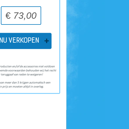
€
73,00
NU VERKOPEN
roducten en/of de accessoires niet voldoen
oemde voorwaarden behouden wij het recht
 teruggaaf van reden te weigeren!
van meer dan 5 krijgen automatisch een
n prijs en moeten altijd in overleg.