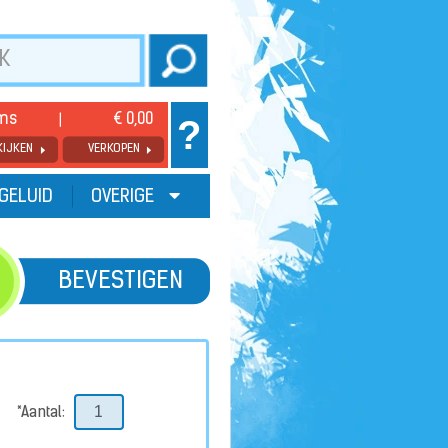
ems
€ 0,00
?
KIJKEN
VERKOPEN
GELUID
OVERIGE
BEVESTIGEN
*Aantal: