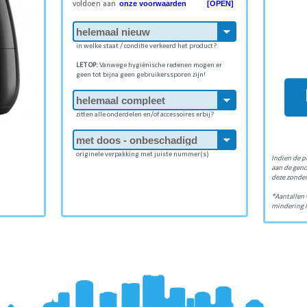
onze voorwaarden [OPEN]
voldoen aan
in welke staat / conditie verkeerd het product?
LET OP:
Vanwege hygiënische redenen mogen er
geen tot bijna geen gebruikerssporen zijn!
zitten alle onderdelen en/of accessoires erbij?
originele verpakking met juiste nummer(s)
Indien de p
aan de gen
deze zonder
*Aantallen 
mindering i