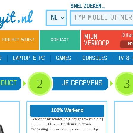
SNEL ZOEKEN...
0 it
MIJN
HOE HET WERKT
CONTACT
VERKOOP
BE
TS
LAPTOP & PC
GAMES
CONSOLES
TV & 
2
3
ODUCT
JE GEGEVENS
100% Werkend
Selecteer hieronder de juiste gegevens die bij
het product horen.
De kleur is niet van
toepassing
Een werkend product moet altijd