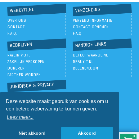
VERZENDING
WEBUYIT.NL
OVER ONS
VERZEND INFORMATIE
CONTACT
CONTACT OPNEMEN
F.A.Q.
F.A.Q.
HANDIGE LINKS
BEDRIJVEN
RAYLIN V.O.F.
DEFECTWAARDE.NL
ZAKELIJK VERKOPEN
REBUYIT.NL
DONEREN
BELENEN.COM
PARTNER WORDEN
JURIDISCH & PRIVACY
PRIVACYBELEID
Deze website maakt gebruik van cookies om u
ALGEMENE VOORWAARDEN
een betere webervaring te kunnen geven.
Lees meer...
Niet akkoord
Akkoord