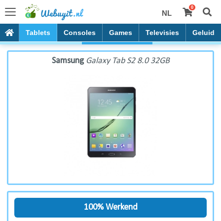
0
NL
Samsung Galaxy Tab S2 8.0 32GB
PC's
Tablets
Consoles
Games
Televisies
Geluid
Samsung
Galaxy Tab S2 8.0 32GB
100% Werkend