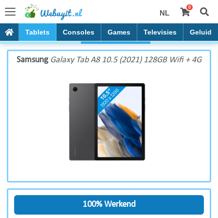
0
NL
Samsung Galaxy Tab A8 10.5 (2021) 128GB Wifi + 4G
PC's
Tablets
Consoles
Games
Televisies
Geluid
Samsung
Galaxy Tab A8 10.5 (2021) 128GB Wifi + 4G
100% Werkend