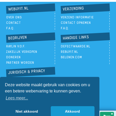
VERZENDING
WEBUYIT.NL
OVER ONS
VERZEND INFORMATIE
CONTACT
CONTACT OPNEMEN
F.A.Q.
F.A.Q.
HANDIGE LINKS
BEDRIJVEN
RAYLIN V.O.F.
DEFECTWAARDE.NL
ZAKELIJK VERKOPEN
REBUYIT.NL
DONEREN
BELENEN.COM
PARTNER WORDEN
JURIDISCH & PRIVACY
PRIVACYBELEID
Deze website maakt gebruik van cookies om u
ALGEMENE VOORWAARDEN
een betere webervaring te kunnen geven.
Lees meer...
Niet akkoord
Akkoord