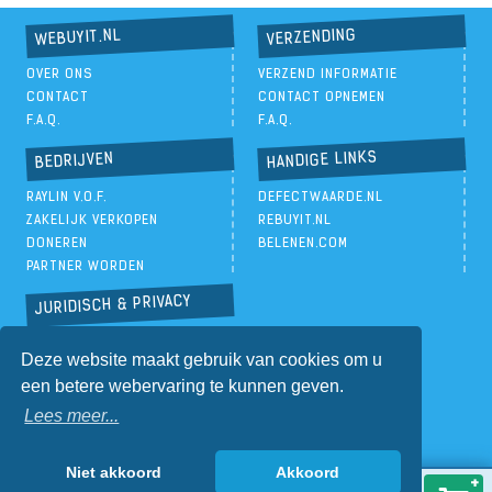
VERZENDING
WEBUYIT.NL
OVER ONS
VERZEND INFORMATIE
CONTACT
CONTACT OPNEMEN
F.A.Q.
F.A.Q.
HANDIGE LINKS
BEDRIJVEN
RAYLIN V.O.F.
DEFECTWAARDE.NL
ZAKELIJK VERKOPEN
REBUYIT.NL
DONEREN
BELENEN.COM
PARTNER WORDEN
JURIDISCH & PRIVACY
PRIVACYBELEID
Deze website maakt gebruik van cookies om u
ALGEMENE VOORWAARDEN
een betere webervaring te kunnen geven.
Lees meer...
Niet akkoord
Akkoord