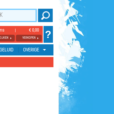
ems
€ 0,00
?
KIJKEN
VERKOPEN
GELUID
OVERIGE