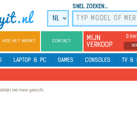
SNEL ZOEKEN...
0 it
MIJN
HOE HET WERKT
CONTACT
VERKOOP
BE
TS
LAPTOP & PC
GAMES
CONSOLES
TV & 
elijk) niet meer gekocht.